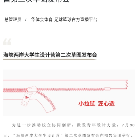
总管理员
华体会体育-足球篮球官方直播平台
/