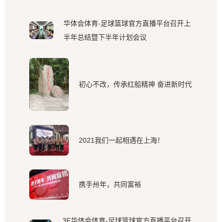
华体会体育-足球篮球官方直播平台召开上
半年总结暨下半年计划会议
初心不改，传承红船精神 奋进新时代
2021我们一起相遇在上海！
携手卅年，共同富裕
3F华体会体育-足球篮球官方直播平台召开