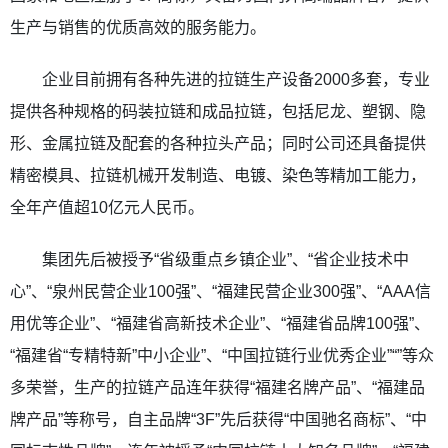
生产与销售的优质高效的服务能力。
企业目前拥有各种先进的拉链生产设备2000多套，专业
提供各种规格的码装拉链和成品拉链，包括尼龙、塑钢、隐
形、金属拉链及配套的各种拉头产品；同时公司还具备提供
精密模具、拉链机械开发制造、电镀、染色等精加工能力，
全年产值超10亿元人民币。
集团先后被授予“省级重点乡镇企业”、“省企业技术中
心”、“泉州民营企业100强”、“福建民营企业300强”、“AAA信
用优等企业”、“福建省高新技术企业”、“福建省品牌100强”、
“福建省“专精特新”中小企业”、“中国拉链行业优秀企业”“”等众
多荣誉，生产的拉链产品连年获得“福建名牌产品”、“福建品
牌产品”等称号，自主品牌“3F”先后获得“中国驰名商标”、“中