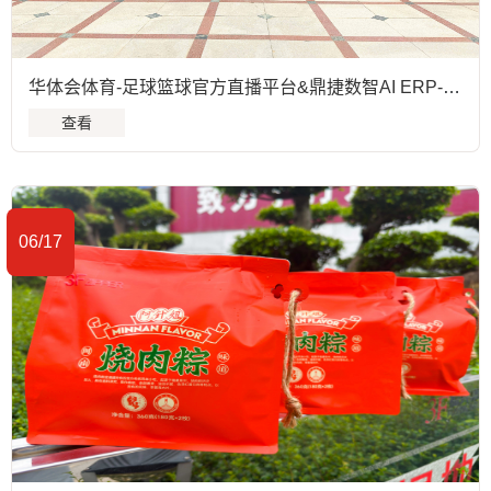
华体会体育-足球篮球官方直播平台&鼎捷数智AI ERP-T100+云仓项目启动会圆满举行
查看
06/17