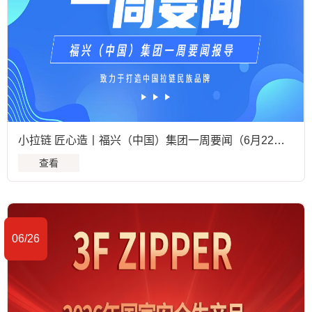
小拉链 匠心造丨福兴（中国）集团一周要闻（6月22日-27日）
查看
06/26