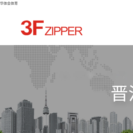
华体会体育
华体会体育
华体会体育-足球篮球官方直播平台
华体会体育
晋