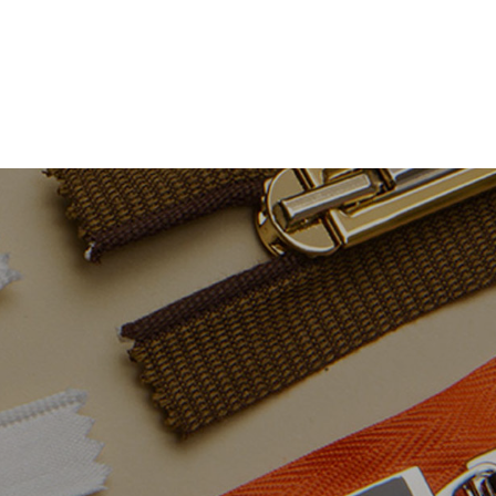
联系方式
中文版
ENGLISH