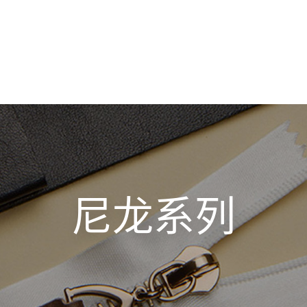
华体会体育
产品世界
集团成员
营销网络
人才招聘
尼龙系列