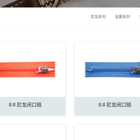
尼龙系列
金属系列
8＃尼龙闭口链
8＃尼龙闭口链