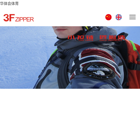
华体会体育
中
ENGLISH
文
版