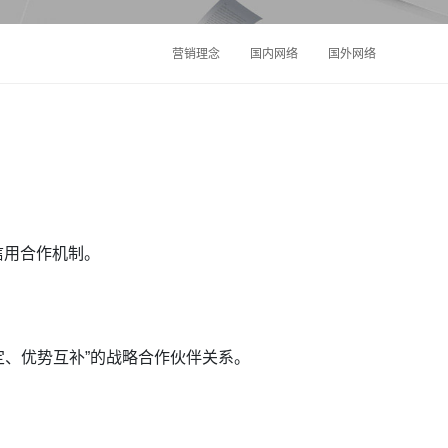
营销理念
国内网络
国外网络
信用合作机制。
、优势互补”的战略合作伙伴关系。