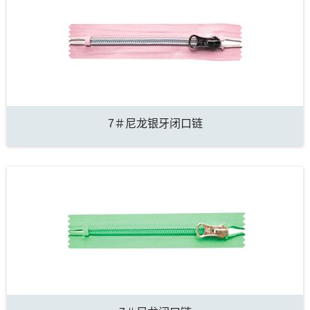
7＃尼龙银牙闭口链