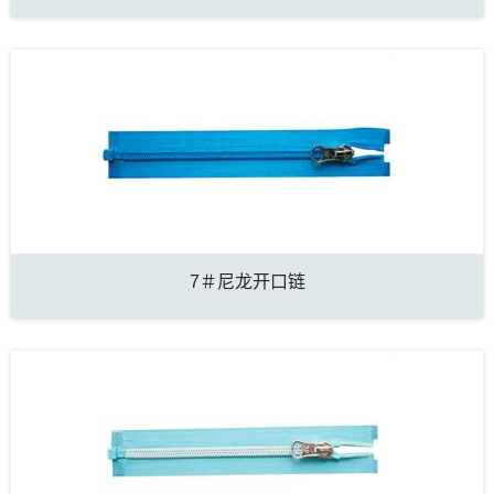
7＃尼龙开口链