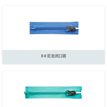
8＃尼龙闭口链