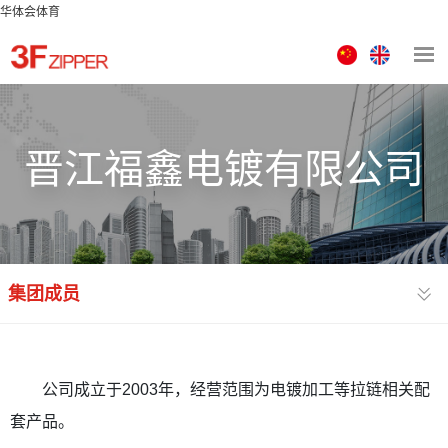
华体会体育
中
ENGLISH
文
版
晋江福鑫电镀有限公司
集团成员
公司成立于2003年，经营范围为电镀加工等拉链相关配
套产品。