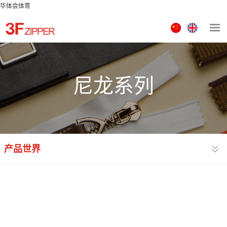
华体会体育
中
ENGLISH
文
版
尼龙系列
产品世界