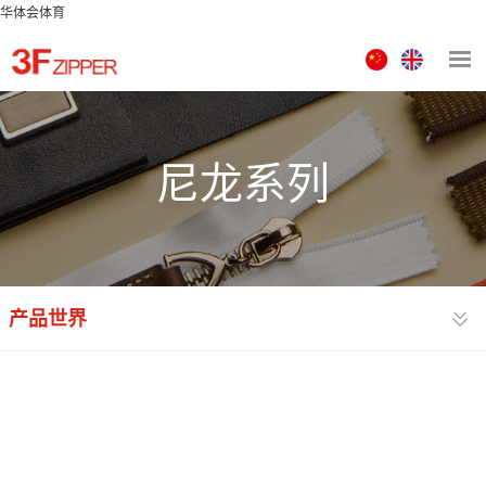
华体会体育
中
ENGLISH
文
版
尼龙系列
产品世界