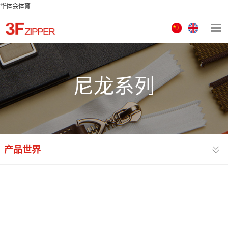
华体会体育
中
ENGLISH
文
版
尼龙系列
产品世界