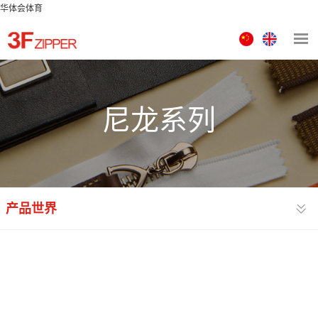
华体会体育
中
ENGLISH
文
版
尼龙系列
产品世界