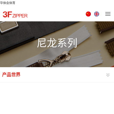
华体会体育
中
ENGLISH
文
版
尼龙系列
产品世界