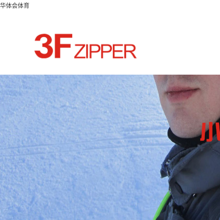
华体会体育
华体会体育
华体会体育-足球篮球官方直播平台
华体会体育