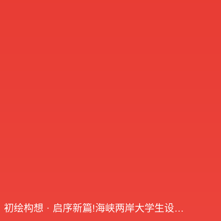
初绘构想 · 启序新篇!海峡两岸大学生设计营第一次草图方案发布会