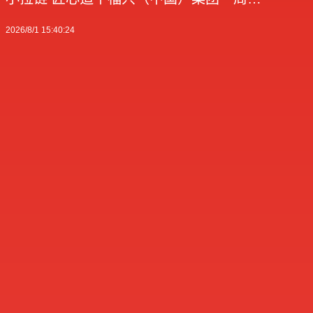
2026/8/1 15:40:24