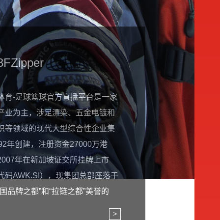
FZipper
体育-足球篮球官方直播平台是一家
产业为主，涉足漂染、五金电镀和
织等领域的现代大型综合性企业集
92年创建，注册资金27000万港
2007年在新加坡证交所挂牌上市
代码AWK.SI），现集团总部座落于
中国品牌之都”和“拉链之都”美誉的
>