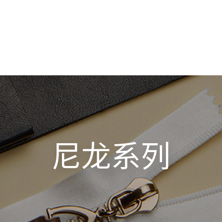
华体会体育
产品世界
集团成员
营销网络
人才招聘
尼龙系列