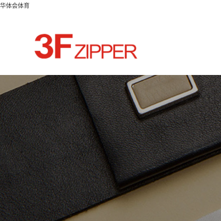
华体会体育
华体会体育
华体会体育-足球篮球官方直播平台
华体会体育