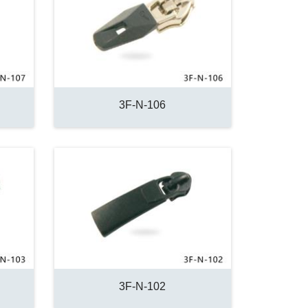
3F-N-106
3F-N-102